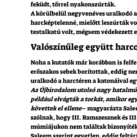
feküdt, tőrrel nyakonszúrták.
A körülbelül negyvenéves uralkodó a f
harcképtelenné, mielőtt leszúrták vol
testalkatú volt, mégsem védekezett e
Valószínűleg együtt harco
Noha a kutatók már korábban is felf
erőszakos sebek borítottak, eddig nem
uralkodó a harctéren a katonáival egy
Az Újbirodalom utolsó nagy hatalmú 
például elvágták a torkát, amikor e
követtek el ellene
– magyarázta Salee
szólnak, hogy III. Ramszesznek és III
múmiájukon nem találtak bizonyítékok
Saleem szerint egyetlen, eddig feltá