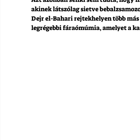
akinek látszólag sietve bebalzsamozo
Dejr el-Bahari rejtekhelyen több más
legrégebbi fáraómúmia, amelyet a ka