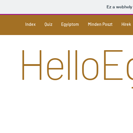
Ez a webhely
Index
Quiz
Egyiptom
Minden Poszt
Hírek
Hello
E