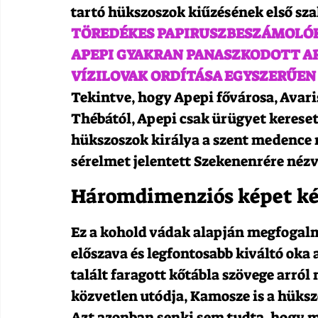
tartó hükszoszok kiűzésének első sza
TÖREDÉKES PAPIRUSZBESZÁMOLÓK 
APEPI GYAKRAN PANASZKODOTT AR
VÍZILOVAK ORDÍTÁSA EGYSZERŰEN
Tekintve, hogy Apepi fővárosa, Avari
Thébától, Apepi csak ürügyet kereset
hükszoszok királya a szent medence 
sérelmet jelentett Szekenenrére nézv
Háromdimenziós képet ké
Ez a kohold vádak alapján megfogalma
előszava és legfontosabb kiváltó oka 
talált faragott kőtábla szövege arról
közvetlen utódja, Kamosze is a hüksz
Azt azonban senki sem tudta, hogy mi