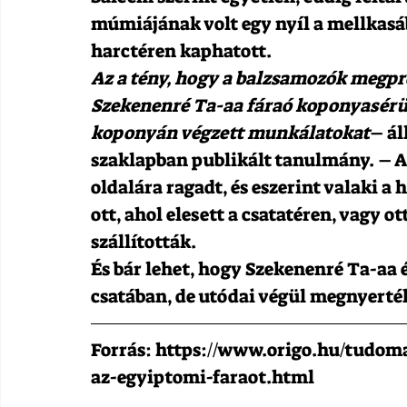
múmiájának volt egy nyíl a mellkasáb
harctéren kaphatott.
Az a tény, hogy a balzsamozók megpr
Szekenenré Ta-aa fáraó koponyasérül
koponyán végzett munkálatokat
– ál
szaklapban publikált tanulmány. – A 
oldalára ragadt, és eszerint valaki a 
ott, ahol elesett a csatatéren, vagy o
szállították.
És bár lehet, hogy Szekenenré Ta-aa é
csatában, de utódai végül megnyerté
Forrás: https://www.origo.hu/tudoma
az-egyiptomi-faraot.html