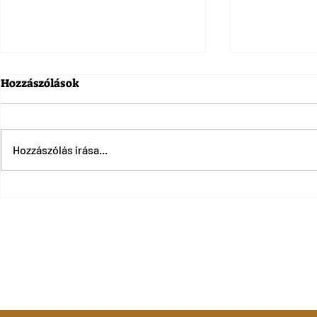
Hozzászólások
Hozzászólás írása...
Titokzatos struktúrát
Az év közep
találtak a gízai nagy
a teljes eg
piramis mellett
megamúzeu
piramisokn
irattkozzon fel hírlevelünkre