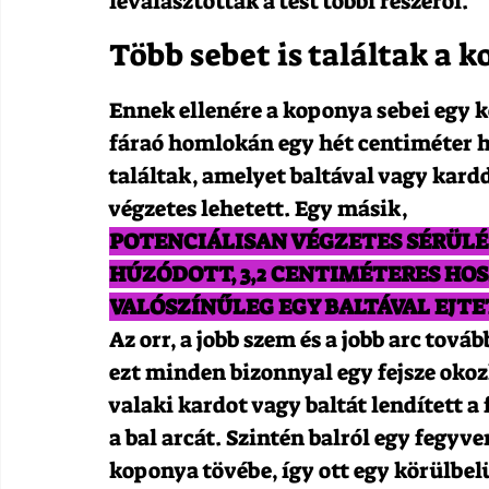
leválasztották a test többi részéről.
Több sebet is találtak a 
Ennek ellenére a koponya sebei egy k
fáraó homlokán egy hét centiméter ho
találtak, amelyet baltával vagy kardd
végzetes lehetett. Egy másik,
POTENCIÁLISAN VÉGZETES SÉRÜLÉS
HÚZÓDOTT, 3,2 CENTIMÉTERES HOS
VALÓSZÍNŰLEG EGY BALTÁVAL EJTE
Az orr, a jobb szem és a jobb arc tová
ezt minden bizonnyal egy fejsze okoz
valaki kardot vagy baltát lendített a
a bal arcát. Szintén balról egy fegyve
koponya tövébe, így ott egy körülbel