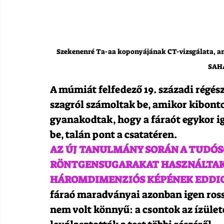
Szekenenré Ta-aa koponyájának CT-vizsgálata, 
SAH
A múmiát felfedező 19. századi régész
szagról számoltak be, amikor kibontot
gyanakodtak, hogy a fáraót egykor i
be, talán pont a csatatéren.
AZ ÚJ TANULMÁNY SORÁN A TUDÓS
RÖNTGENSUGARAKAT HASZNÁLTAK 
HÁROMDIMENZIÓS KÉPÉNEK EDDIG
fáraó maradványai azonban igen rossz
nem volt könnyű: a csontok az ízülete