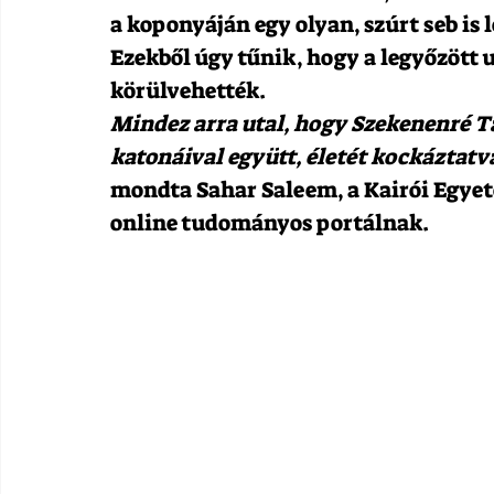
a koponyáján egy olyan, szúrt seb is l
Ezekből úgy tűnik, hogy a legyőzött 
körülvehették.
Mindez arra utal, hogy Szekenenré Ta
katonáival együtt, életét kockáztat
mondta Sahar Saleem, a Kairói Egyete
online tudományos portálnak.