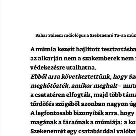
Sahar Saleem radiológus a Szekenenré Ta-aa mú
A múmia kezeit hajlított testtartásba
az alkarján nem a szakemberek nem f
védekezésre utalhatna.
Ebből arra következtettünk, hogy Sze
megkötözték, amikor meghalt
– muta
a csatatéren elfogták, majd több tám
tőrdöfés szögéből azonban nagyon úg
A legfontosabb bizonyíték arra, hogy 
magának a fáraónak a múmiája: a kor
Szekenenrét egy csatabárddal valóba