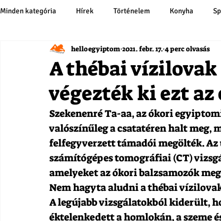
Minden kategória
Hírek
Történelem
Konyha
Sp
helloegyiptom
2021. febr. 17.
4 perc olvasás
A thébai vízilovak
végezték ki ezt az
Szekenenré Ta-aa, az ókori egyiptomi 
valószínűleg a csatatéren halt meg, 
felfegyverzett támadói megölték. Az
számítógépes tomográfiai (CT) vizsgál
amelyeket az ókori balzsamozók megp
Nem hagyta aludni a thébai vízilovak
A legújabb vizsgálatokból kiderült, 
éktelenkedett a homlokán, a szeme és 