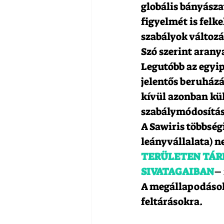
globális bányásza
figyelmét is felk
szabályok változá
Szó szerint arany
Legutóbb az egyip
jelentős beruházá
kívül azonban kül
szabálymódosítás 
A Sawiris többség
leányvállalata) n
TERÜLETEN TÁR
SIVATAGAIBAN
– 
A megállapodások 
feltárásokra.