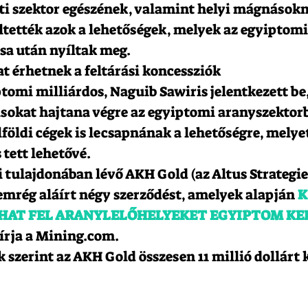
ti szektor egészének, valamint helyi mágnásokn
eltették azok a lehetőségek, melyek az egyiptomi
sa után nyíltak meg.
at érhetnek a feltárási koncessziók
tomi milliárdos, Naguib Sawiris jelentkezett be
sokat hajtana végre az egyiptomi aranyszektorb
földi cégek is lecsapnának a lehetőségre, melyet
tett lehetővé.
i tulajdonában lévő AKH Gold (az Altus Strategie
emrég aláírt négy szerződést, amelyek alapján 
K
HAT FEL ARANYLELŐHELYEKET EGYIPTOM KEL
írja a Mining.com.
szerint az AKH Gold összesen 11 millió dollárt 