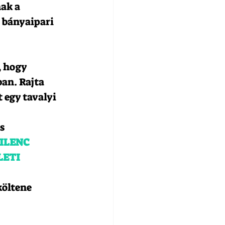
ak a 
 bányaipari 
, hogy 
an. Rajta 
 egy tavalyi 
s 
ILENC 
ETI 
költene 