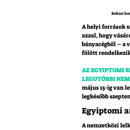
Sokan be
A helyi források 
azzal, hogy vásár
bányacégből – a vá
fölött rendelkezi
AZ EGYIPTOMI 
LEGUTÓBBI NEM
május 15-ig van l
legkésőbb szeptem
Egyiptomi a
A nemzetközi lelk