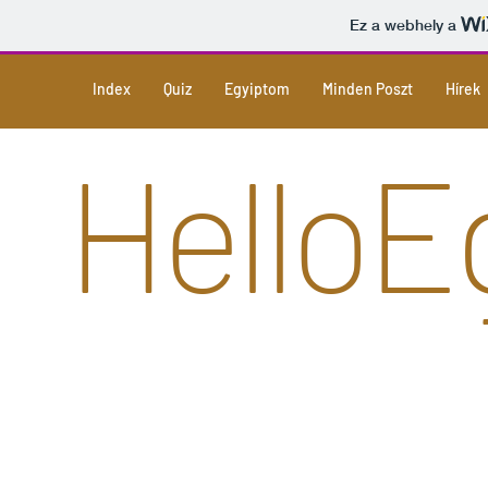
Ez a webhely a
Index
Quiz
Egyiptom
Minden Poszt
Hírek
Hello
E