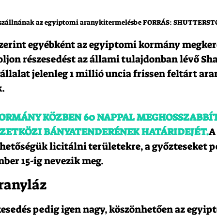
szállnának az egyiptomi aranykitermelésbe FORRÁS: SHUTTERS
szerint egyébként az egyiptomi kormány megkere
oljon részesedést az állami tulajdonban lévő Sha
llalat jelenleg 1 millió uncia frissen feltárt ara
k.
KORMÁNY KÖZBEN 60 NAPPAL MEGHOSSZABBÍT
ZETKÖZI BÁNYATENDERÉNEK HATÁRIDEJÉT.
A
ehetőségük licitálni területekre, a győzteseket p
ber 15-ig nevezik meg.
ranyláz
esedés pedig igen nagy, köszönhetően az egyip