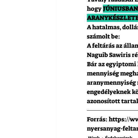
hogy 
JÚNIUSBAN 
ARANYKÉSZLETET
A hatalmas, dollá
számolt be:
A feltárás az ál
Naguib Sawiris ré
Bár az egyiptomi 
mennyiség meghat
aranymennyiség nag
engedélyeknek kö
azonosított tart
Forrás: https://
nyersanyag-felta