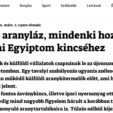
énelem
Konyha
Sport
Szállodák
Leírások
21. márc. 2.
2 perc olvasás
z aranyláz, mindenki ho
ni Egyiptom kincséhez
k és külföldi vállalatok csapnának le az újonnan
tomban. Egy tavalyi szabályozás ugyanis szélese
an működő külföldi aranykitermelők előtt, ami 
 jelent.
fontos ásványkincs, illetve ipari nyersanyag ott
edig mind nagyobb figyelem hárult a korábban 
zonyuló aranytartalékaira is. Túlzás nélkül kije