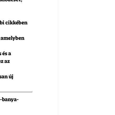
bi cikkében 
 amelyben 
és a 
z az 
 
an új 
y-banya-