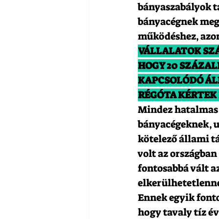
bányaszabályok t
bányacégnek megá
működéshez, azonb
VÁLLALATOK SZÁ
HOGY 20 SZÁZA
KAPCSOLÓDÓ ÁLL
RÉGÓTA KÉRTEK
Mindez hatalmas 
bányacégeknek, ug
kötelező állami t
volt az országba
fontosabbá vált a
elkerülhetetlenné
Ennek egyik fonto
hogy tavaly tíz év