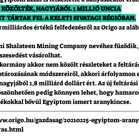
KÖZÖLTÉK, NAGYJÁBÓL 1 MILLIÓ UNCIA 
 TÁRTAK FEL A KELETI SIVATAGI RÉGIÓBAN.
rmilliárdos értékű felfedezésről az Origo az aláb
lami Shalateen Mining Company nevéhez fűződik,
szesedést vásárolhat.
kormány akkor nem közölt részleteket a feltárás 
ározásának módszereiről, akkori árfolyamon e
yjából 1,8 milliárd dollárt ért. Az új feltárási
szönhetően pedig könnyen lehet, hogy hamaros
alékokkal bővül Egyiptom ismert aranykincse.
www.origo.hu/gazdasag/20210225-egyiptom-aran
ras.html