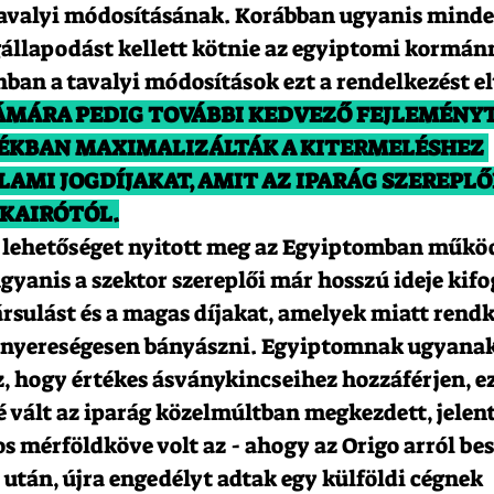
avalyi módosításának. Korábban ugyanis minde
llapodást kellett kötnie az egyiptomi kormánn
an a tavalyi módosítások ezt a rendelkezést elt
MÁRA PEDIG TOVÁBBI KEDVEZŐ FEJLEMÉNYT 
LÉKBAN MAXIMALIZÁLTÁK A KITERMELÉSHEZ 
AMI JOGDÍJAKAT, AMIT AZ IPARÁG SZEREPLŐ
 KAIRÓTÓL.
lehetőséget nyitott meg az Egyiptomban műkö
yanis a szektor szereplői már hosszú ideje kifo
ársulást és a magas díjakat, amelyek miatt rendk
n nyereségesen bányászni. Egyiptomnak ugyana
z, hogy értékes ásványkincseihez hozzáférjen, ez
 vált az iparág közelmúltban megkezdett, jelent
s mérföldköve volt az - ahogy az Origo arról bes
 után, újra engedélyt adtak egy külföldi cégnek 