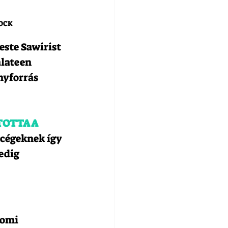
TOCK
ste Sawirist 
lateen 
nyforrás 
OTTA A 
 cégeknek így 
edig 
tomi 