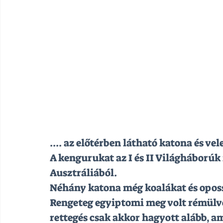
.... az előtérben látható katona és v
A kengurukat az I és II Világháború
Ausztráliából.
Néhány katona még koalákat és oposs
Rengeteg egyiptomi meg volt rémülve 
rettegés csak akkor hagyott alább, a