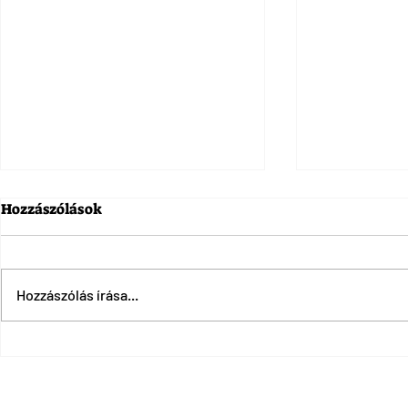
Hozzászólások
Hozzászólás írása...
Titokzatos struktúrát
Az év közep
találtak a gízai nagy
a teljes eg
piramis mellett
megamúzeu