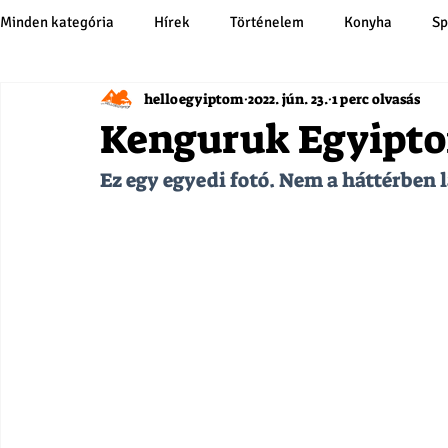
Minden kategória
Hírek
Történelem
Konyha
Sp
helloegyiptom
2022. jún. 23.
1 perc olvasás
Kenguruk Egyipt
Ez egy egyedi fotó. Nem a háttérben 