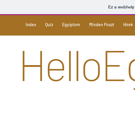
Ez a webhely
Index
Quiz
Egyiptom
Minden Poszt
Hírek
Hello
E