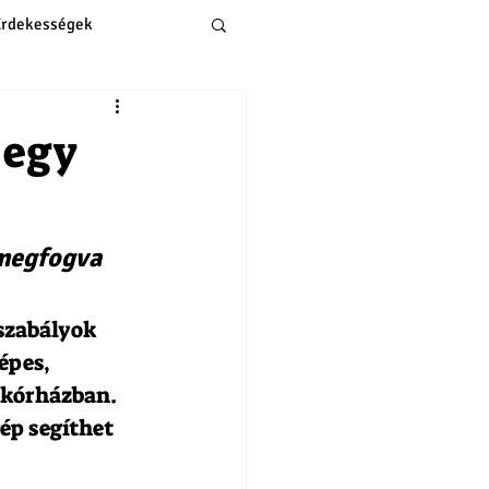
Érdekességek
 egy
 megfogva 
szabályok 
épes, 
nkórházban.
ép segíthet 