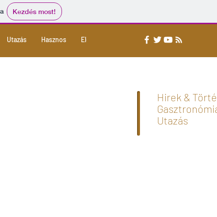
ma
Kezdés most!
Utazás
Hasznos
Elérhetőség
Hirek & Tört
Gasztronómi
Utazás
0