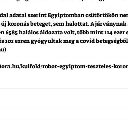
ldal adatai szerint Egyiptomban csütörtökön ne
 új koronás beteget, sem halottat. A járványnak
n 6585 halálos áldozata volt, több mint 114 ezer
s 102 ezren gyógyultak meg a covid betegségből. 
hu)
68ora.hu/kulfold/robot-egyiptom-teszteles-koro