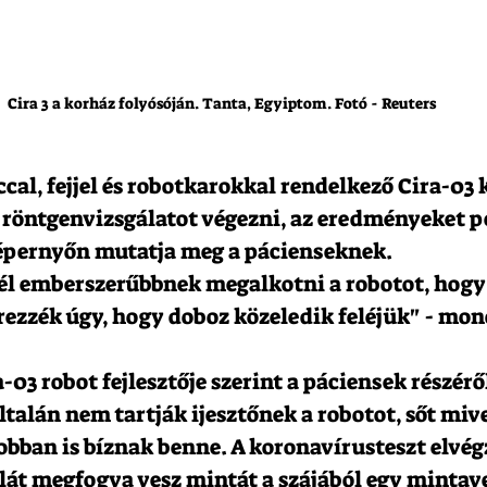
Cira 3 a korház folyósóján. Tanta, Egyiptom. Fotó - Reuters
cal, fejjel és robotkarokkal rendelkező Cira-03 k
 röntgenvizsgálatot végezni, az eredményeket pe
épernyőn mutatja meg a pácienseknek.
l emberszerűbbnek megalkotni a robotot, hogy 
érezzék úgy, hogy doboz közeledik feléjük" - mon
03 robot fejlesztője szerint a páciensek részéről
ltalán nem tartják ijesztőnek a robotot, sőt mive
obban is bíznak benne. A koronavírusteszt elvég
llát megfogva vesz mintát a szájából egy mintav