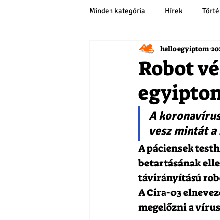
Minden kategória
Hírek
Tört
helloegyiptom
202
Robot vé
egyipto
A koronavírus
vesz mintát a 
A páciensek test
betartásának elle
távirányítású rob
A Cira-03 elnevez
megelőzni a vírus