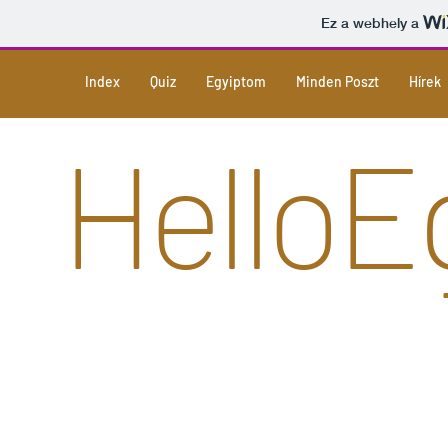
Ez a webhely a
Index
Quiz
Egyiptom
Minden Poszt
Hírek
Hello
E