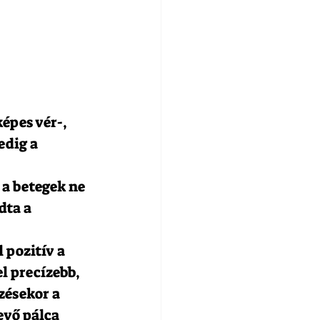
épes vér-, 
dig a 
a betegek ne 
dta a 
 pozitív a 
l precízebb, 
zésekor a 
evő pálca 