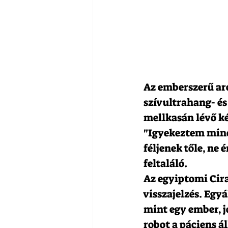
Az emberszerű arc
szívultrahang- és
mellkasán lévő k
"Igyekeztem miné
féljenek tőle, ne 
feltaláló.
Az egyiptomi Cira-
visszajelzés. Egyá
mint egy ember, j
robot a páciens á