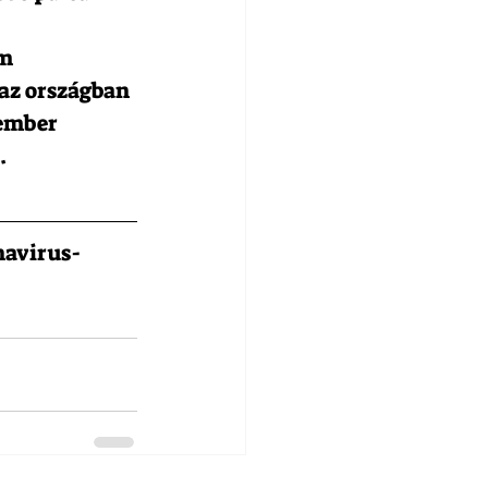
m 
 az országban 
 ember 
   
navirus-