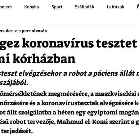
énelem
Konyha
Sport
Szállodák
Leírások
0. dec. 2.
1 perc olvasás
gez koronavírus tesztet
mi kórházban
teszt elvégzésekor a robot a páciens állát
szájából.
hőmérsékletének megmérésére, a maszkviselési 
nőrzésére és a koronavírustesztek elvégzésére k
ot állt szolgálatba a héten egy egyiptomi magá
ésű robot tervezője, Mahmud el-Komi szerint a g
 terjedését.