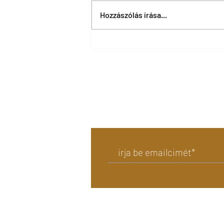
Hozzászólás írása...
Titokzatos struktúrát
találtak a gízai nagy
piramis mellett
irattkozzon fel hírlevelünkre