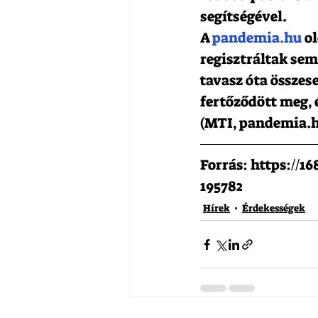
segítségével.
A 
pandemia.hu
 o
regisztráltak sem
tavasz óta összese
fertőződött meg, é
(MTI, pandemia.
Forrás: https://1
195782
Hírek
Érdekességek